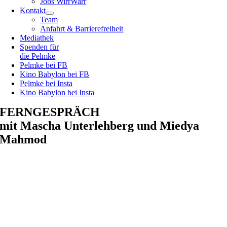
Jobs WirrWarr
Kontakt
Team
Anfahrt & Barrierefreiheit
Mediathek
Spenden für
die Pelmke
Pelmke bei FB
Kino Babylon bei FB
Pelmke bei Insta
Kino Babylon bei Insta
FERNGESPRÄCH
mit Mascha Unterlehberg und Miedya
Mahmod