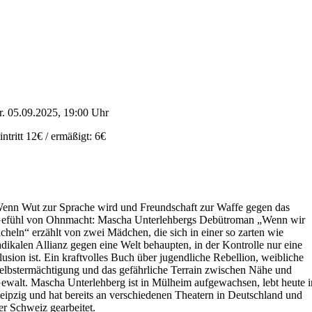
r. 05.09.2025, 19:00 Uhr
intritt 12€ / ermäßigt: 6€
enn Wut zur Sprache wird und Freundschaft zur Waffe gegen das
efühl von Ohnmacht: Mascha Unterlehbergs Debütroman „Wenn wir
ächeln“ erzählt von zwei Mädchen, die sich in einer so zarten wie
adikalen Allianz gegen eine Welt behaupten, in der Kontrolle nur eine
llusion ist. Ein kraftvolles Buch über jugendliche Rebellion, weibliche
elbstermächtigung und das gefährliche Terrain zwischen Nähe und
ewalt. Mascha Unterlehberg ist in Mülheim aufgewachsen, lebt heute i
eipzig und hat bereits an verschiedenen Theatern in Deutschland und
er Schweiz gearbeitet.