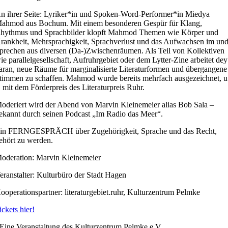
n ihrer Seite: Lyriker*in und Spoken-Word-Performer*in Miedya
ahmod aus Bochum. Mit einem besonderen Gespür für Klang,
hythmus und Sprachbilder klopft Mahmod Themen wie Körper und
rankheit, Mehrsprachigkeit, Sprachverlust und das Aufwachsen im un
prechen aus diversen (Da-)Zwischenräumen. Als Teil von Kollektiven
ie parallelgesellschaft, Aufruhrgebiet oder dem Lytter-Zine arbeitet dey
aran, neue Räume für marginalisierte Literaturformen und übergangene
timmen zu schaffen. Mahmod wurde bereits mehrfach ausgezeichnet, u
. mit dem Förderpreis des Literaturpreis Ruhr.
oderiert wird der Abend von Marvin Kleinemeier alias Bob Sala –
ekannt durch seinen Podcast „Im Radio das Meer“.
in FERNGESPRÄCH über Zugehörigkeit, Sprache und das Recht,
ehört zu werden.
oderation: Marvin Kleinemeier
eranstalter: Kulturbüro der Stadt Hagen
ooperationspartner: literaturgebiet.ruhr, Kulturzentrum Pelmke
ickets hier!
Eine Veranstaltung des Kulturzentrum Pelmke e.V.