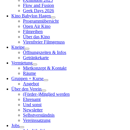
eXhibition 2025
Flow and Fusion
Geek Days 2026
Kino Babylon Hagen
Programmübersicht
Open Air Kino
Filmreihen
Über das Kino
Virenfreier Filmgenuss
Kneipe
Öffnungszeiten & Infos
Getränkekarte
Vermietung
Mietkonzept & Kontakt
Räume
Gruppen + Kurse
Angebot
Über den Verein
(Förder-)Mitglied werden
Ehrenamt
Und sonst
Newsletter
Selbstverständnis
Vereinssatzung
Jobs