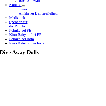
Jobs WirrWarr
Kontakt
Team
Anfahrt & Barrierefreiheit
Mediathek
Spenden für
die Pelmke
Pelmke bei FB
Kino Babylon bei FB
Pelmke bei Insta
Kino Babylon bei Insta
Dive Away Dolls