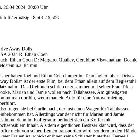
r. 26.04.2024, 20:00 Uhr
intritt / ermäßigt: 8,50€ / 6,50€
rive Away Dolls
SA 2024 R: Ethan Coen
uch: Ethan Coen D: Margaret Qualley, Geraldine Viswanathan, Beani
eldstein u.a. 84 min
isher haben Joel und Ethan Coen immer im Team agiert, aber „Drive-
way Dolls“ ist der erste Film, bei dem Ethan allein auf dem Regiestuhl
latz nahm. Das Drehbuch schrieb er zusammen mit seiner Frau Tricia
ooke. Marian und Jamie wollen nach Tallahassee. Am günstigsten
ommt man dorthin, wenn man ein Auto für eine Autovermietung
berführt.
lso fragen sie bei Curlie nach, der just einen Wagen für Tallahassee
einbekommen hat. Allerdings war der nicht für Marian und Jamie
estimmt, denn im Kofferraum befindet sich ein Koffer mit
ochsensiblem Inhalt. Als dem eigentlichen Besitzer klar wird, dass der
offer nicht von seinen Leuten transportiert wird, sondern in den Hände
weier Frauen ist, schickt er ihnen seine Schläger hinterher. Derweil