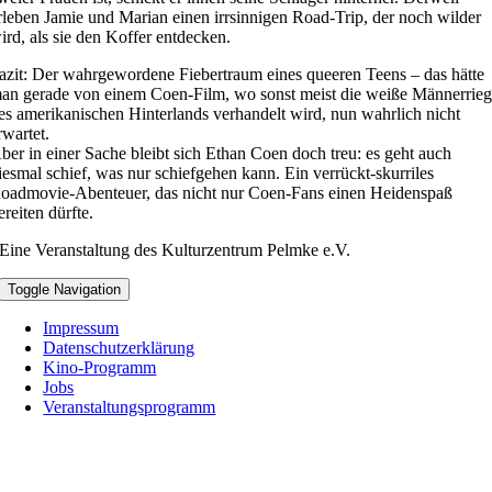
rleben Jamie und Marian einen irrsinnigen Road-Trip, der noch wilder
ird, als sie den Koffer entdecken.
azit: Der wahrgewordene Fiebertraum eines queeren Teens – das hätte
an gerade von einem Coen-Film, wo sonst meist die weiße Männerrie
es amerikanischen Hinterlands verhandelt wird, nun wahrlich nicht
rwartet.
ber in einer Sache bleibt sich Ethan Coen doch treu: es geht auch
iesmal schief, was nur schiefgehen kann. Ein verrückt-skurriles
oadmovie-Abenteuer, das nicht nur Coen-Fans einen Heidenspaß
ereiten dürfte.
Eine Veranstaltung des Kulturzentrum Pelmke e.V.
Toggle Navigation
Impressum
Datenschutzerklärung
Kino-Programm
Jobs
Veranstaltungsprogramm