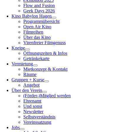
eXhibition 2025
Flow and Fusion
Geek Days 2026
Kino Babylon Hagen
Programmübersicht
Open Air Kino
Filmreihen
Über das Kino
Virenfreier Filmgenuss
Kneipe
Öffnungszeiten & Infos
Getränkekarte
Vermietung
Mietkonzept & Kontakt
Räume
Gruppen + Kurse
Angebot
Über den Verein
(Förder-)Mitglied werden
Ehrenamt
Und sonst
Newsletter
Selbstverständnis
Vereinssatzung
Jobs