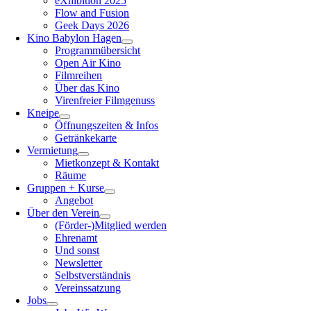
eXhibition 2025
Flow and Fusion
Geek Days 2026
Kino Babylon Hagen
Programmübersicht
Open Air Kino
Filmreihen
Über das Kino
Virenfreier Filmgenuss
Kneipe
Öffnungszeiten & Infos
Getränkekarte
Vermietung
Mietkonzept & Kontakt
Räume
Gruppen + Kurse
Angebot
Über den Verein
(Förder-)Mitglied werden
Ehrenamt
Und sonst
Newsletter
Selbstverständnis
Vereinssatzung
Jobs