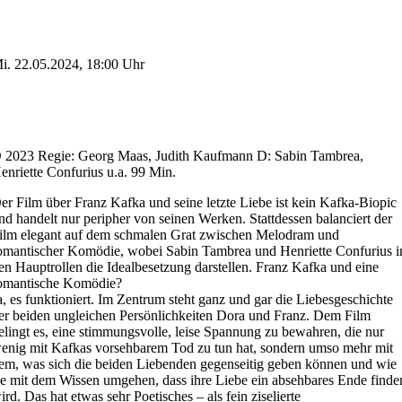
i. 22.05.2024, 18:00 Uhr
 2023 Regie: Georg Maas, Judith Kaufmann D: Sabin Tambrea,
enriette Confurius u.a. 99 Min.
er Film über Franz Kafka und seine letzte Liebe ist kein Kafka-Biopic
nd handelt nur peripher von seinen Werken. Stattdessen balanciert der
ilm elegant auf dem schmalen Grat zwischen Melodram und
omantischer Komödie, wobei Sabin Tambrea und Henriette Confurius i
en Hauptrollen die Idealbesetzung darstellen.
Franz Kafka und eine
omantische Komödie?
a, es funktioniert. Im Zentrum steht ganz und gar die Liebesgeschichte
er beiden ungleichen Persönlichkeiten Dora und Franz. Dem Film
elingt es, eine stimmungsvolle, leise Spannung zu bewahren, die nur
enig mit Kafkas vorsehbarem Tod zu tun hat, sondern umso mehr mit
em, was sich die beiden Liebenden gegenseitig geben können und wie
ie mit dem Wissen umgehen, dass ihre Liebe ein absehbares Ende finde
ird. Das hat etwas sehr Poetisches – als fein ziselierte