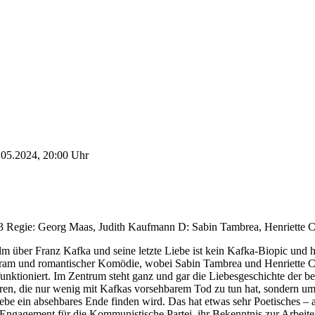
.05.2024, 20:00 Uhr
 Regie: Georg Maas, Judith Kaufmann D: Sabin Tambrea, Henriette Co
lm über Franz Kafka und seine letzte Liebe ist kein Kafka-Biopic und 
am und romantischer Komödie, wobei Sabin Tambrea und Henriette Conf
 funktioniert. Im Zentrum steht ganz und gar die Liebesgeschichte der 
en, die nur wenig mit Kafkas vorsehbarem Tod zu tun hat, sondern um
iebe ein absehbares Ende finden wird. Das hat etwas sehr Poetisches – 
Engagement für die Kommunistische Partei, ihr Bekenntnis zur Arbeiterk