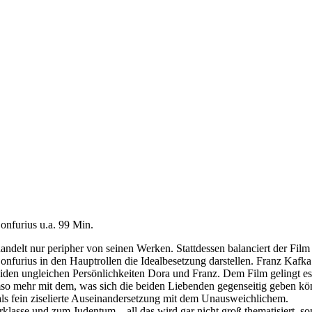
nfurius u.a. 99 Min.
handelt nur peripher von seinen Werken. Stattdessen balanciert der Fil
urius in den Hauptrollen die Idealbesetzung darstellen.
Franz Kafka
beiden ungleichen Persönlichkeiten Dora und Franz. Dem Film gelingt e
so mehr mit dem, was sich die beiden Liebenden gegenseitig geben k
als fein ziselierte Auseinandersetzung mit dem Unausweichlichem.
lasse und zum Judentum – all das wird gar nicht groß thematisiert, son