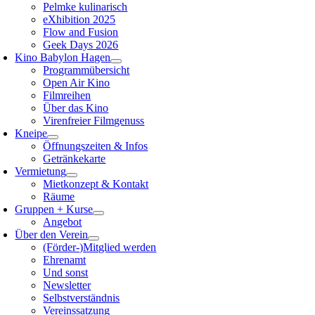
Pelmke kulinarisch
eXhibition 2025
Flow and Fusion
Geek Days 2026
Kino Babylon Hagen
Programmübersicht
Open Air Kino
Filmreihen
Über das Kino
Virenfreier Filmgenuss
Kneipe
Öffnungszeiten & Infos
Getränkekarte
Vermietung
Mietkonzept & Kontakt
Räume
Gruppen + Kurse
Angebot
Über den Verein
(Förder-)Mitglied werden
Ehrenamt
Und sonst
Newsletter
Selbstverständnis
Vereinssatzung