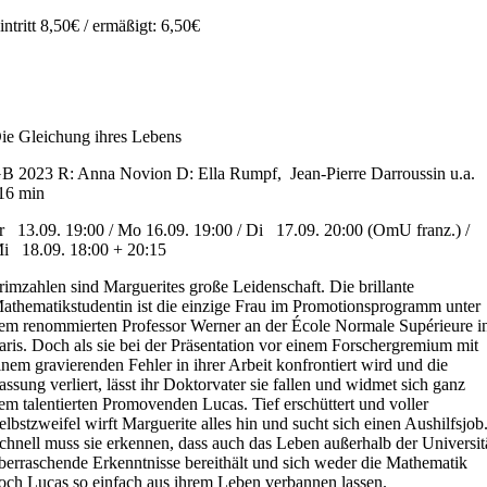
intritt 8,50€ / ermäßigt: 6,50€
ie Gleichung ihres Lebens
B 2023 R: Anna Novion D: Ella Rumpf, Jean-Pierre Darroussin u.a.
16 min
r
13
.09
.
19
:00 /
Mo 16
.0
9
.
19:00 /
Di 17.09.
20:00 (OmU franz.) /
i 18.09.
18:00
+ 20:15
rimzahlen sind Marguerites große Leidenschaft. Die brillante
athematikstudentin ist die einzige Frau im Promotionsprogramm unter
em renommierten Professor Werner an der École Normale Supérieure i
aris. Doch als sie bei der Präsentation vor einem Forschergremium mit
inem gravierenden Fehler in ihrer Arbeit konfrontiert wird und die
assung verliert, lässt ihr Doktorvater sie fallen und widmet sich ganz
em talentierten Promovenden Lucas. Tief erschüttert und voller
elbstzweifel wirft Marguerite alles hin und sucht sich einen Aushilfsjob
chnell muss sie erkennen, dass auch das Leben außerhalb der Universit
berraschende Erkenntnisse bereithält und sich weder die Mathematik
och Lucas so einfach aus ihrem Leben verbannen lassen.