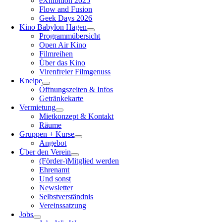
eXhibition 2025
Flow and Fusion
Geek Days 2026
Kino Babylon Hagen
Programmübersicht
Open Air Kino
Filmreihen
Über das Kino
Virenfreier Filmgenuss
Kneipe
Öffnungszeiten & Infos
Getränkekarte
Vermietung
Mietkonzept & Kontakt
Räume
Gruppen + Kurse
Angebot
Über den Verein
(Förder-)Mitglied werden
Ehrenamt
Und sonst
Newsletter
Selbstverständnis
Vereinssatzung
Jobs