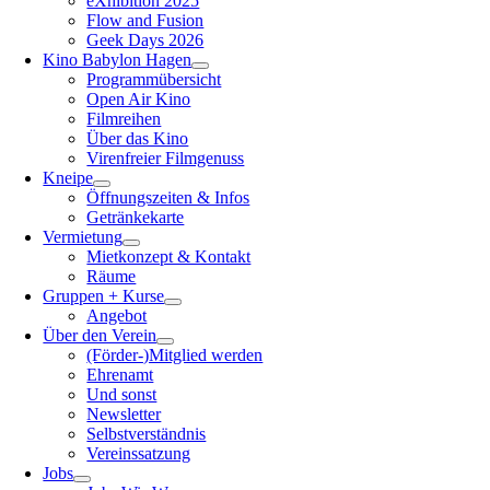
eXhibition 2025
Flow and Fusion
Geek Days 2026
Kino Babylon Hagen
Programmübersicht
Open Air Kino
Filmreihen
Über das Kino
Virenfreier Filmgenuss
Kneipe
Öffnungszeiten & Infos
Getränkekarte
Vermietung
Mietkonzept & Kontakt
Räume
Gruppen + Kurse
Angebot
Über den Verein
(Förder-)Mitglied werden
Ehrenamt
Und sonst
Newsletter
Selbstverständnis
Vereinssatzung
Jobs