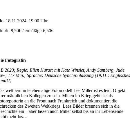
o. 18.11.2024, 19:00 Uhr
intritt 8,50€ / ermäßigt: 6,50€
ie Fotografin
B 2023; Regie: Ellen Kuras; mit Kate Winslet, Andy Samberg, Jude
aw; 117 Min.; Sprache: Deutsche Synchronfassung (19.11.: Englische
OmdU)
as weltberühmte ehemalige Fotomodell Lee Miller ist es leid, Objekt
hrer männlichen Kollegen zu sein. Mitten im Krieg geht sie als
otoreporterin an die Front nach Frankreich und dokumentiert die
chrecken des Zweiten Weltkriegs. Lees Bilder brennen sich in die
eschichte ein – aber lassen auch Miller selbst bis an ihr Lebensende
icht mehr los…