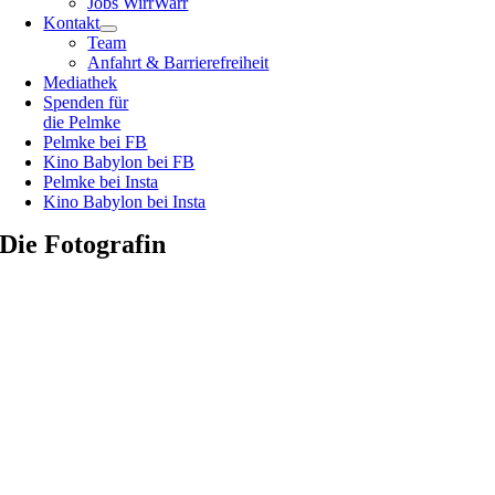
Jobs WirrWarr
Kontakt
Team
Anfahrt & Barrierefreiheit
Mediathek
Spenden für
die Pelmke
Pelmke bei FB
Kino Babylon bei FB
Pelmke bei Insta
Kino Babylon bei Insta
Die Fotografin