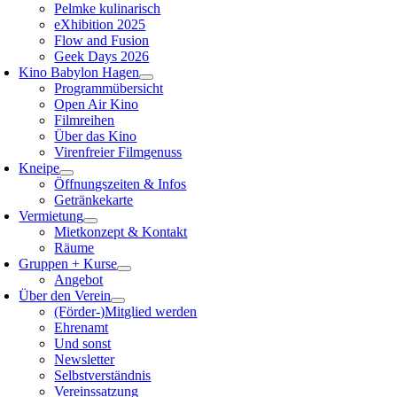
Pelmke kulinarisch
eXhibition 2025
Flow and Fusion
Geek Days 2026
Kino Babylon Hagen
Programmübersicht
Open Air Kino
Filmreihen
Über das Kino
Virenfreier Filmgenuss
Kneipe
Öffnungszeiten & Infos
Getränkekarte
Vermietung
Mietkonzept & Kontakt
Räume
Gruppen + Kurse
Angebot
Über den Verein
(Förder-)Mitglied werden
Ehrenamt
Und sonst
Newsletter
Selbstverständnis
Vereinssatzung