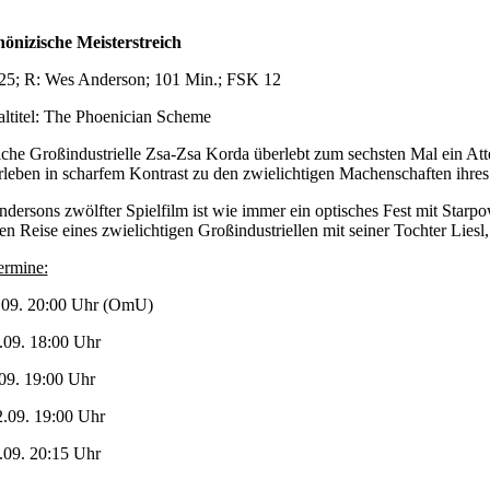
önizische Meisterstreich
5; R: Wes Anderson; 101 Min.; FSK 12
altitel: The Phoenician Scheme
iche Großindustrielle Zsa-Zsa Korda überlebt zum sechsten Mal ein Att
rleben in scharfem Kontrast zu den zwielichtigen Machenschaften ihres 
dersons zwölfter Spielfilm ist wie immer ein optisches Fest mit Star
n Reise eines zwielichtigen Großindustriellen mit seiner Tochter Liesl, 
ermine:
.09. 20:00 Uhr (OmU)
.09. 18:00 Uhr
.09. 19:00 Uhr
.09. 19:00 Uhr
.09. 20:15 Uhr