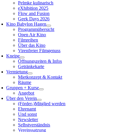
Pelmke kulinarisch
eXhibition 2025
Flow and Fusion
Geek Days 2026
Kino Babylon Hagen
Programmübersicht
Open Air Kino
Filmreihen
Über das Kino
Virenfreier Filmgenuss
Kneipe
Öffnungszeiten & Infos
Getränkekarte
Vermietung
Mietkonzept & Kontakt
Räume
Gruppen + Kurse
Angebot
Über den Verein
(Förder-)Mitglied werden
Ehrenamt
Und sonst
Newsletter
Selbstverständnis
Vereinssatzung