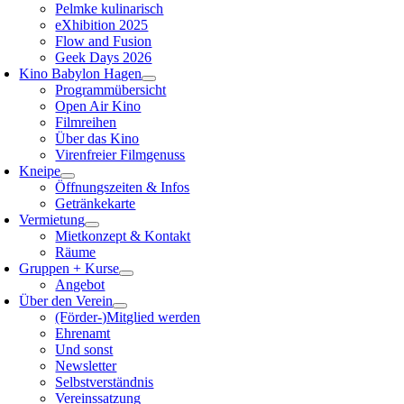
Pelmke kulinarisch
eXhibition 2025
Flow and Fusion
Geek Days 2026
Kino Babylon Hagen
Programmübersicht
Open Air Kino
Filmreihen
Über das Kino
Virenfreier Filmgenuss
Kneipe
Öffnungszeiten & Infos
Getränkekarte
Vermietung
Mietkonzept & Kontakt
Räume
Gruppen + Kurse
Angebot
Über den Verein
(Förder-)Mitglied werden
Ehrenamt
Und sonst
Newsletter
Selbstverständnis
Vereinssatzung