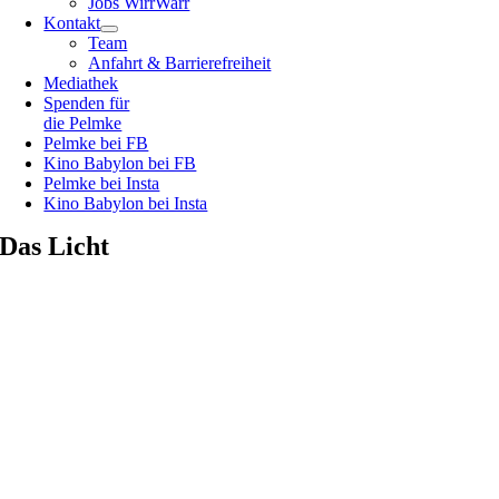
Jobs WirrWarr
Kontakt
Team
Anfahrt & Barrierefreiheit
Mediathek
Spenden für
die Pelmke
Pelmke bei FB
Kino Babylon bei FB
Pelmke bei Insta
Kino Babylon bei Insta
Das Licht