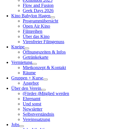
eXhibition 2025
Flow and Fusion
Geek Days 2026
Kino Babylon Hagen
Programmübersicht
Open Air Kino
Filmreihen
Über das Kino
Virenfreier Filmgenuss
Kneipe
Öffnungszeiten & Infos
Getränkekarte
Vermietung
Mietkonzept & Kontakt
Räume
Gruppen + Kurse
Angebot
Über den Verein
(Förder-)Mitglied werden
Ehrenamt
Und sonst
Newsletter
Selbstverständnis
Vereinssatzung
Jobs