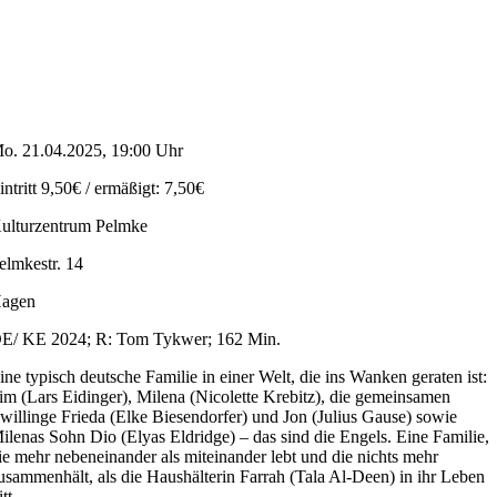
o. 21.04.2025, 19:00 Uhr
intritt 9,50€ / ermäßigt: 7,50€
ulturzentrum Pelmke
elmkestr. 14
agen
E/ KE 2024; R: Tom Tykwer; 162 Min.
ine typisch deutsche Familie in einer Welt, die ins Wanken geraten ist:
im (Lars Eidinger), Milena (Nicolette Krebitz), die gemeinsamen
willinge Frieda (Elke Biesendorfer) und Jon (Julius Gause) sowie
ilenas Sohn Dio (Elyas Eldridge) – das sind die Engels. Eine Familie,
ie mehr nebeneinander als miteinander lebt und die nichts mehr
usammenhält, als die Haushälterin Farrah (Tala Al-Deen) in ihr Leben
itt.