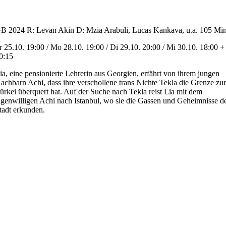
B 2024 R: Levan Akin D: Mzia Arabuli, Lucas Kankava, u.a. 105 Mi
r 25.10. 19:00 / Mo 28.10. 19:00 / Di 29.10. 20:00 / Mi 30.10. 18:00 +
0:15
ia, eine pensionierte Lehrerin aus Georgien, erfährt von ihrem jungen
achbarn Achi, dass ihre verschollene trans Nichte Tekla die Grenze zu
ürkei überquert hat. Auf der Suche nach Tekla reist Lia mit dem
igenwilligen Achi nach Istanbul, wo sie die Gassen und Geheimnisse d
tadt erkunden.