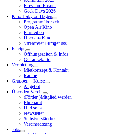
eXhibition 2025
Flow and Fusion
Geek Days 2026
Kino Babylon Hagen
Programmübersicht
Open Air Kino
Filmreihen
Über das Kino
Virenfreier Filmgenuss
Kneipe
Öffnungszeiten & Infos
Getränkekarte
Vermietung
Mietkonzept & Kontakt
Räume
Gruppen + Kurse
Angebot
Über den Verein
(Förder-)Mitglied werden
Ehrenamt
Und sonst
Newsletter
Selbstverständnis
Vereinssatzung
Jobs