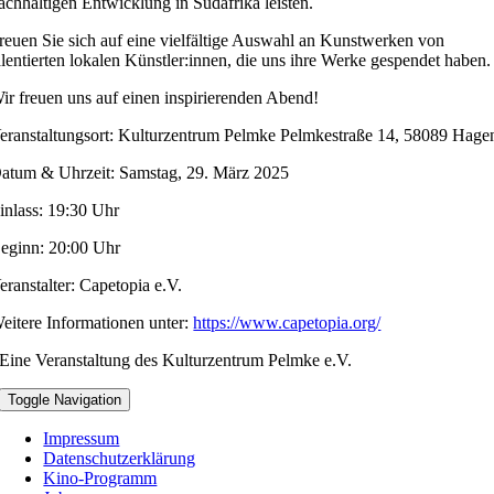
achhaltigen Entwicklung in Südafrika leisten.
reuen Sie sich auf eine vielfältige Auswahl an Kunstwerken von
alentierten lokalen Künstler:innen, die uns ihre Werke gespendet haben.
ir freuen uns auf einen inspirierenden Abend!
eranstaltungsort: Kulturzentrum Pelmke Pelmkestraße 14, 58089 Hage
atum & Uhrzeit: Samstag, 29. März 2025
inlass: 19:30 Uhr
eginn: 20:00 Uhr
eranstalter: Capetopia e.V.
eitere Informationen unter:
https://www.capetopia.org/
Eine Veranstaltung des Kulturzentrum Pelmke e.V.
Toggle Navigation
Impressum
Datenschutzerklärung
Kino-Programm