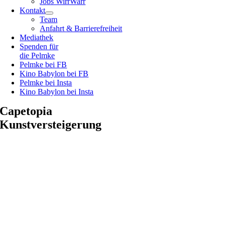
Jobs WirrWarr
Kontakt
Team
Anfahrt & Barrierefreiheit
Mediathek
Spenden für
die Pelmke
Pelmke bei FB
Kino Babylon bei FB
Pelmke bei Insta
Kino Babylon bei Insta
Capetopia
Kunstversteigerung