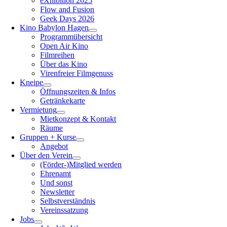
eXhibition 2025
Flow and Fusion
Geek Days 2026
Kino Babylon Hagen
Programmübersicht
Open Air Kino
Filmreihen
Über das Kino
Virenfreier Filmgenuss
Kneipe
Öffnungszeiten & Infos
Getränkekarte
Vermietung
Mietkonzept & Kontakt
Räume
Gruppen + Kurse
Angebot
Über den Verein
(Förder-)Mitglied werden
Ehrenamt
Und sonst
Newsletter
Selbstverständnis
Vereinssatzung
Jobs