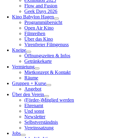
eXhibition 2025
Flow and Fusion
Geek Days 2026
Kino Babylon Hagen
Programmübersicht
Open Air Kino
Filmreihen
Über das Kino
Virenfreier Filmgenuss
Kneipe
Öffnungszeiten & Infos
Getränkekarte
Vermietung
Mietkonzept & Kontakt
Räume
Gruppen + Kurse
Angebot
Über den Verein
(Förder-)Mitglied werden
Ehrenamt
Und sonst
Newsletter
Selbstverständnis
Vereinssatzung
Jobs