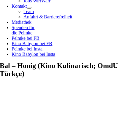
Jobs WirrWarr
Kontakt
Team
Anfahrt & Barrierefreiheit
Mediathek
Spenden für
die Pelmke
Pelmke bei FB
Kino Babylon bei FB
Pelmke bei Insta
Kino Babylon bei Insta
Bal – Honig (Kino Kulinarisch; OmdU
Türkçe)