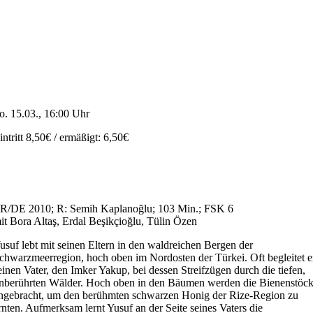
o. 15.03., 16:00 Uhr
intritt 8,50€ / ermäßigt: 6,50€
R/DE 2010; R: Semih Kaplanoğlu; 103 Min.; FSK 6
it Bora Altaş, Erdal Beşikçioğlu, Tülin Özen
usuf lebt mit seinen Eltern in den waldreichen Bergen der
chwarzmeerregion, hoch oben im Nordosten der Türkei. Oft begleitet e
einen Vater, den Imker Yakup, bei dessen Streifzügen durch die tiefen,
nberührten Wälder. Hoch oben in den Bäumen werden die Bienenstöc
ngebracht, um den berühmten schwarzen Honig der Rize-Region zu
rnten. Aufmerksam lernt Yusuf an der Seite seines Vaters die