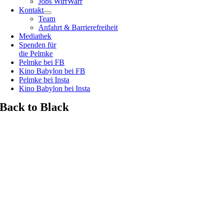
Jobs WirrWarr
Kontakt
Team
Anfahrt & Barrierefreiheit
Mediathek
Spenden für
die Pelmke
Pelmke bei FB
Kino Babylon bei FB
Pelmke bei Insta
Kino Babylon bei Insta
Back to Black