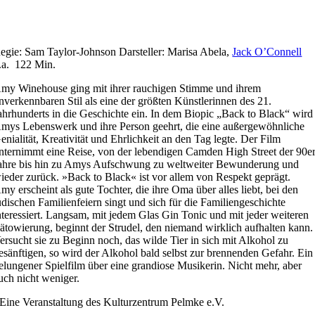
egie: Sam Taylor-Johnson Darsteller: Marisa Abela,
Jack O’Connell
.a. 122 Min.
my Winehouse ging mit ihrer rauchigen Stimme und ihrem
nverkennbaren Stil als eine der größten Künstlerinnen des 21.
ahrhunderts in die Geschichte ein. In dem Biopic „Back to Black“ wird
mys Lebenswerk und ihre Person geehrt, die eine außergewöhnliche
enialität, Kreativität und Ehrlichkeit an den Tag legte. Der Film
nternimmt eine Reise, von der lebendigen Camden High Street der 90er
ahre bis hin zu Amys Aufschwung zu weltweiter Bewunderung und
ieder zurück. »Back to Black« ist vor allem von Respekt geprägt.
my erscheint als gute Tochter, die ihre Oma über alles liebt, bei den
üdischen Familienfeiern singt und sich für die Familiengeschichte
nteressiert. Langsam, mit jedem Glas Gin Tonic und mit jeder weiteren
ätowierung, beginnt der Strudel, den niemand wirklich aufhalten kann.
ersucht sie zu Beginn noch, das wilde Tier in sich mit Alkohol zu
esänftigen, so wird der Alkohol bald selbst zur brennenden Gefahr. Ein
elungener Spielfilm über eine grandiose Musikerin. Nicht mehr, aber
uch nicht weniger.
Eine Veranstaltung des Kulturzentrum Pelmke e.V.