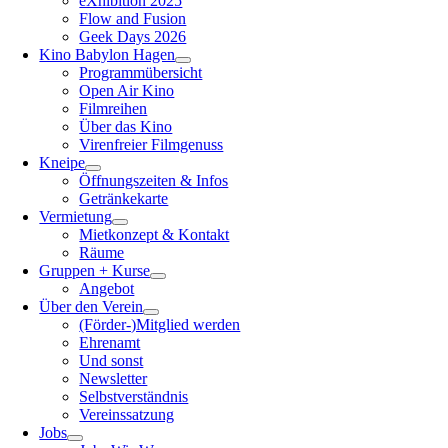
eXhibition 2025
Flow and Fusion
Geek Days 2026
Kino Babylon Hagen
Programmübersicht
Open Air Kino
Filmreihen
Über das Kino
Virenfreier Filmgenuss
Kneipe
Öffnungszeiten & Infos
Getränkekarte
Vermietung
Mietkonzept & Kontakt
Räume
Gruppen + Kurse
Angebot
Über den Verein
(Förder-)Mitglied werden
Ehrenamt
Und sonst
Newsletter
Selbstverständnis
Vereinssatzung
Jobs