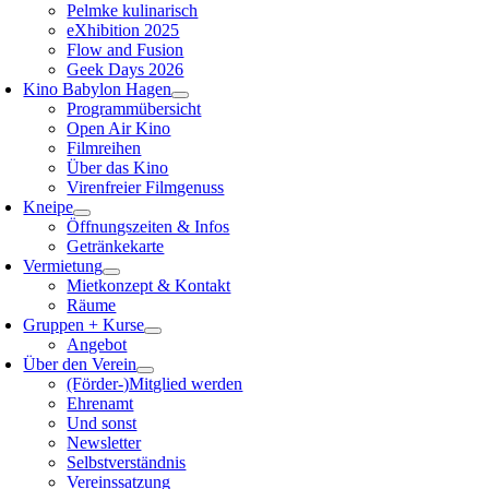
Pelmke kulinarisch
eXhibition 2025
Flow and Fusion
Geek Days 2026
Kino Babylon Hagen
Programmübersicht
Open Air Kino
Filmreihen
Über das Kino
Virenfreier Filmgenuss
Kneipe
Öffnungszeiten & Infos
Getränkekarte
Vermietung
Mietkonzept & Kontakt
Räume
Gruppen + Kurse
Angebot
Über den Verein
(Förder-)Mitglied werden
Ehrenamt
Und sonst
Newsletter
Selbstverständnis
Vereinssatzung