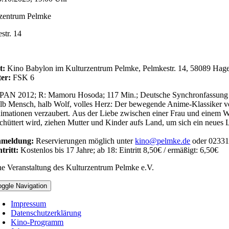
zentrum Pelmke
str. 14
t:
Kino Babylon im Kulturzentrum Pelmke, Pelmkestr. 14, 58089 Hag
ter:
FSK 6
PAN 2012; R: Mamoru Hosoda; 117 Min.; Deutsche Synchronfassung
lb Mensch, halb Wolf, volles Herz: Der bewegende Anime-Klassiker vo
imationen verzaubert. Aus der Liebe zwischen einer Frau und einem W
schüttert wird, ziehen Mutter und Kinder aufs Land, um sich ein neue
meldung:
Reservierungen möglich unter
kino@pelmke.de
oder 02331
tritt:
Kostenlos bis 17 Jahre; ab 18: Eintritt 8,50€ / ermäßigt: 6,50€
ne Veranstaltung des Kulturzentrum Pelmke e.V.
oggle Navigation
Impressum
Datenschutzerklärung
Kino-Programm