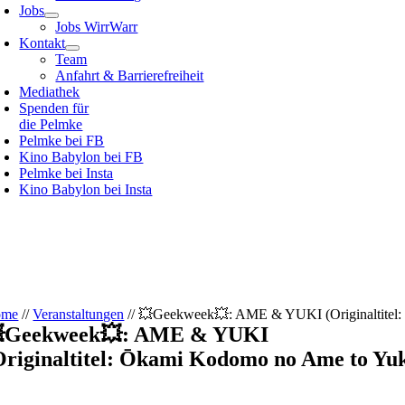
Jobs
Jobs WirrWarr
Kontakt
Team
Anfahrt & Barrierefreiheit
Mediathek
Spenden für
die Pelmke
Pelmke bei FB
Kino Babylon bei FB
Pelmke bei Insta
Kino Babylon bei Insta
ome
//
Veranstaltungen
//
💥Geekweek💥: AME & YUKI (Originaltitel:
Geekweek💥: AME & YUKI
Originaltitel: Ōkami Kodomo no Ame to Yuk