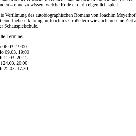
inden – ohne zu wissen, welche Rolle er darin eigentlich spielt.
ie Verfilmung des autobiographischen Romans von Joachim Meyerhof
st eine Liebeserklärung an Joachims Großeltern wie auch an seine Zeit 
er Schauspielschule.
lle Termine:
r 06.03. 19:00
o 09.03. 19:00
i 11.03. 20:15
i 24.03. 20:00
i 25.03. 17:30