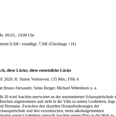
o. 09.03., 19:00 Uhr
intritt 9,50€ / ermäßigt: 7,50€ (Überlänge +1€)
ch, diese Lücke, diese entsetzliche Lücke
E 2026; R: Simon Verhoeven; 135 Min.; FSK 6
it Bruno Alexander, Senta Berger, Michael Wittenborn u. a.
it 20 wird Joachim unerwartet an der renommierten Schauspielschule i
ünchen angenommen und zieht in die Villa zu seinen Großeltern, Inge
nd Hermann. Zwischen den skurrilen Herausforderungen der
chauspielschule und den exzentrischen, meist alkoholgetränkten
itualen seiner Großeltern versucht Joachim seinen Platz in der Welt zu