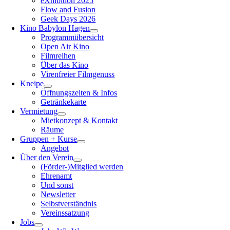
eXhibition 2025
Flow and Fusion
Geek Days 2026
Kino Babylon Hagen
Programmübersicht
Open Air Kino
Filmreihen
Über das Kino
Virenfreier Filmgenuss
Kneipe
Öffnungszeiten & Infos
Getränkekarte
Vermietung
Mietkonzept & Kontakt
Räume
Gruppen + Kurse
Angebot
Über den Verein
(Förder-)Mitglied werden
Ehrenamt
Und sonst
Newsletter
Selbstverständnis
Vereinssatzung
Jobs