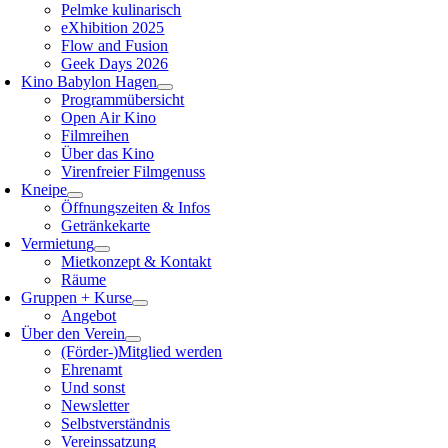
Pelmke kulinarisch
eXhibition 2025
Flow and Fusion
Geek Days 2026
Kino Babylon Hagen
Programmübersicht
Open Air Kino
Filmreihen
Über das Kino
Virenfreier Filmgenuss
Kneipe
Öffnungszeiten & Infos
Getränkekarte
Vermietung
Mietkonzept & Kontakt
Räume
Gruppen + Kurse
Angebot
Über den Verein
(Förder-)Mitglied werden
Ehrenamt
Und sonst
Newsletter
Selbstverständnis
Vereinssatzung