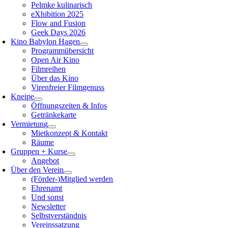
Pelmke kulinarisch
eXhibition 2025
Flow and Fusion
Geek Days 2026
Kino Babylon Hagen
Programmübersicht
Open Air Kino
Filmreihen
Über das Kino
Virenfreier Filmgenuss
Kneipe
Öffnungszeiten & Infos
Getränkekarte
Vermietung
Mietkonzept & Kontakt
Räume
Gruppen + Kurse
Angebot
Über den Verein
(Förder-)Mitglied werden
Ehrenamt
Und sonst
Newsletter
Selbstverständnis
Vereinssatzung