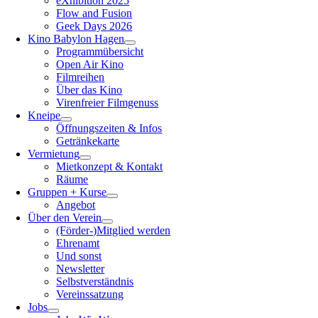
eXhibition 2025
Flow and Fusion
Geek Days 2026
Kino Babylon Hagen
Programmübersicht
Open Air Kino
Filmreihen
Über das Kino
Virenfreier Filmgenuss
Kneipe
Öffnungszeiten & Infos
Getränkekarte
Vermietung
Mietkonzept & Kontakt
Räume
Gruppen + Kurse
Angebot
Über den Verein
(Förder-)Mitglied werden
Ehrenamt
Und sonst
Newsletter
Selbstverständnis
Vereinssatzung
Jobs