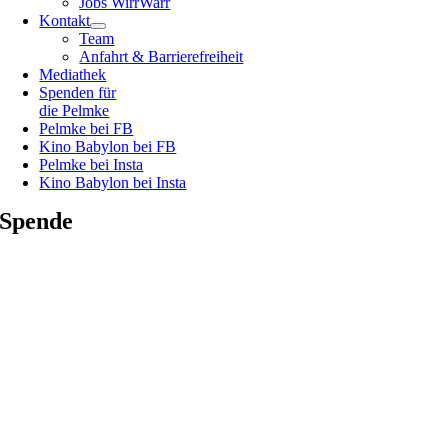
Jobs WirrWarr
Kontakt
Team
Anfahrt & Barrierefreiheit
Mediathek
Spenden für
die Pelmke
Pelmke bei FB
Kino Babylon bei FB
Pelmke bei Insta
Kino Babylon bei Insta
Spende