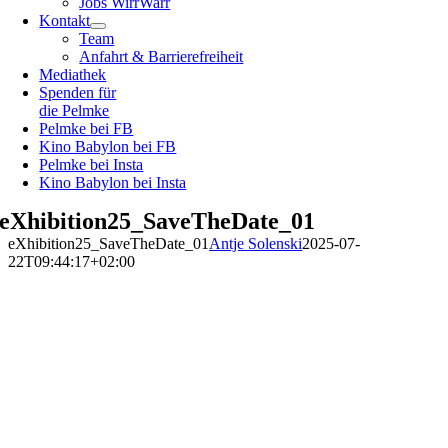
Jobs WirrWarr
Kontakt
Team
Anfahrt & Barrierefreiheit
Mediathek
Spenden für
die Pelmke
Pelmke bei FB
Kino Babylon bei FB
Pelmke bei Insta
Kino Babylon bei Insta
eXhibition25_SaveTheDate_01
eXhibition25_SaveTheDate_01
Antje Solenski
2025-07-
22T09:44:17+02:00