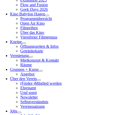
eXhibition 2025
Flow and Fusion
Geek Days 2026
Kino Babylon Hagen
Programmübersicht
Open Air Kino
Filmreihen
Über das Kino
Virenfreier Filmgenuss
Kneipe
Öffnungszeiten & Infos
Getränkekarte
Vermietung
Mietkonzept & Kontakt
Räume
Gruppen + Kurse
Angebot
Über den Verein
(Förder-)Mitglied werden
Ehrenamt
Und sonst
Newsletter
Selbstverständnis
Vereinssatzung
Jobs